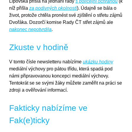
Lipovská přišla na jednání rady
s policejní ochranou
(k
níž přišla
za podivných okolností
). Údajně se bála o
život, protože chtěla pronést své zjištění o střetu zájmů
Dvořáka. Dozorčí komise Rady ČT střet zájmů ale
nakonec nepotvrdila
.
Zkuste v hodině
V tomto čísle newsletteru nabízíme
ukázku hodiny
mediální výchovy pro pátou třídu, která spadá pod
námi připravovanou koncepci mediální výchovy.
Tentokrát se se svými žáky můžete zaměřit na práci se
zdroji a ověřování informací.
Fakticky nabízíme ve
Fak(e)ticky