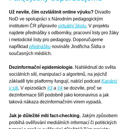
Už nevíte, čím ozvláštnit online výuku?
Divadlo
NoD ve spolupráci s Národním pedagogickým
institutem ČR připravilo
virtuální školu
. V projektu
najdete přednášky s odborníky, pracovní listy pro žáky
i metodické listy pro pedagogy. Doporučujeme
například
přednášku
novináře Jindřicha Šídla o
současných médiích.
Dezinformační epidemiologie.
Nahlédnutí do světa
sociálních sítí, manipulací a algoritmů, na jejichž
základě tyto platformy fungují, nabízí podcast
Kanárci
v síti
. V epizodách
#3
a
#4
se dozvíte, proč se
dezinformace šíří podobně jako koronavirus a jak
taková nákaza dezinformačním virem vypadá.
Jak je důležité míti fact-checking.
Jakým způsobem
probíhá ověřování mediálních informací či politických