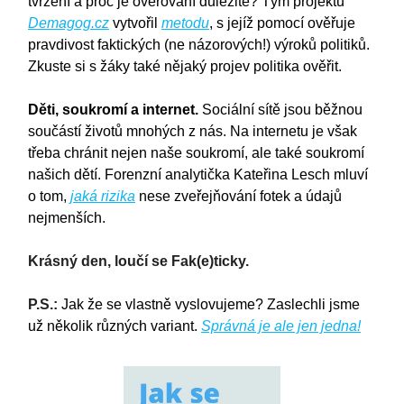
tvrzení a proč je ověřování důležité? Tým projektu
Demagog.cz
vytvořil
metodu
, s jejíž pomocí ověřuje
pravdivost faktických (ne názorových!) výroků politiků.
Zkuste si s žáky také nějaký projev politika ověřit.
Děti, soukromí a internet.
Sociální sítě jsou běžnou
součástí životů mnohých z nás. Na internetu je však
třeba chránit nejen naše soukromí, ale také soukromí
našich dětí. Forenzní analytička Kateřina Lesch mluví
o tom,
jaká rizika
nese zveřejňování fotek a údajů
nejmenších.
Krásný den, loučí se Fak(e)ticky.
P.S.:
Jak že se vlastně vyslovujeme? Zaslechli jsme
už několik různých variant.
Správná je ale jen jedna!