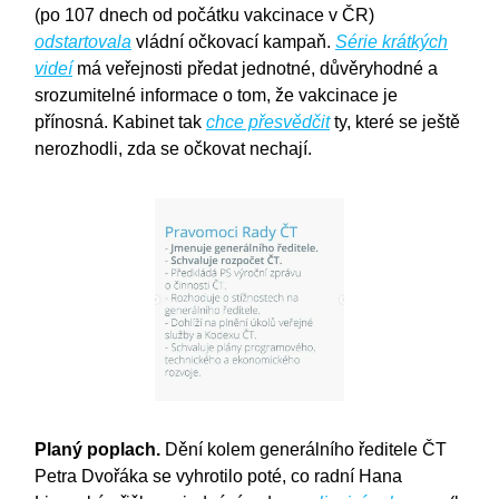
(po 107 dnech od počátku vakcinace v ČR)
odstartovala
vládní očkovací kampaň.
Série krátkých
videí
má veřejnosti předat jednotné, důvěryhodné a
srozumitelné informace o tom, že vakcinace je
přínosná. Kabinet tak
chce přesvědčit
ty, které se ještě
nerozhodli, zda se očkovat nechají.
Planý poplach.
Dění kolem generálního ředitele ČT
Petra Dvořáka se vyhrotilo poté, co radní Hana