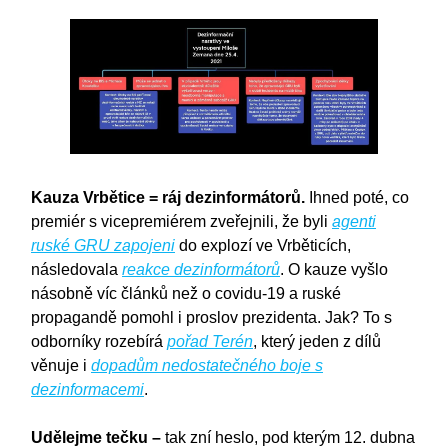
Kauza Vrbětice = ráj dezinformátorů.
Ihned poté, co
premiér s vicepremiérem zveřejnili, že byli
agenti
ruské GRU zapojeni
do explozí ve Vrběticích,
následovala
reakce dezinformátorů
. O kauze vyšlo
násobně víc článků než o covidu-19 a ruské
propagandě pomohl i proslov prezidenta. Jak? To s
odborníky rozebírá
pořad Terén
, který jeden z dílů
věnuje i
dopadům nedostatečného boje s
dezinformacemi
.
Udělejme tečku –
tak zní heslo, pod kterým 12. dubna