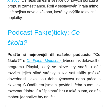
krizový
. ČT letos omezí investice do nových pořadů a
propustí zaměstnance. Roli v sestavování hrála mimo
jiné nejistá novela zákona, která by zvýšila televizní
poplatky.
Podcast Fak(e)ticky:
Co
škola?
Pusťte si nejnovější díl našeho podcastu “Co
škola?” s
Ondřejem Mrkusem,
tvůrcem vzdělávacího
programu Playful, který se skrze hry snaží u dětí
rozvíjet jejich silné stránky a tzv. soft skills (měkké
dovednosti, jako jsou třeba týmovost nebo práce s
rizikem). S Ondřejem jsme si povídali třeba o tom, jak
rozeznat “dobrou” a “špatnou” hru a také o tom, co nás
mohou jednotlivé hry naučit.