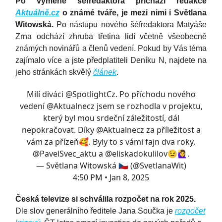
Po výměně šéfredaktora přichází redakce
Aktuálně.cz
o známé tváře, je mezi nimi i Světlana
Witowská.
Po nástupu nového šéfredaktora Matyáše
Zrna odchází zhruba třetina lidí včetně všeobecně
známých novinářů a členů vedení. Pokud by Vás téma
zajímalo více a jste předplatiteli Deníku N, najdete na
jeho stránkách skvělý
článek
.
Milí diváci
@SpotlightCz
. Po příchodu nového
vedení
@Aktualnecz
jsem se rozhodla v projektu,
který byl mou srdeční záležitostí, dál
nepokračovat. Díky
@Aktualnecz
za příležitost a
vám za přízeň🥰. Byly to s vámi fajn dva roky,
@PavelSvec_aktu
a
@eliskadokulilov
😉🙋‍♀️.
— Světlana Witowská 🇨🇿 (@SvetlanaWit)
4:50 PM • Jan 8, 2025
Česká televize si schválila rozpočet na rok 2025.
Dle slov generálního ředitele Jana Součka je
rozpočet