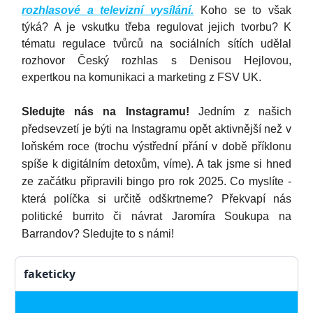
rozhlasové a televizní vysílání.
Koho se to však
týká? A je vskutku třeba regulovat jejich tvorbu? K
tématu regulace tvůrců na sociálních sítích udělal
rozhovor Český rozhlas s Denisou Hejlovou,
expertkou na komunikaci a marketing z FSV UK.
Sledujte nás na Instagramu!
Jedním z našich
předsevzetí je býti na Instagramu opět aktivnější než v
loňském roce (trochu výstřední přání v době příklonu
spíše k digitálním detoxům, víme). A tak jsme si hned
ze začátku připravili bingo pro rok 2025. Co myslíte -
která políčka si určitě odškrtneme? Překvapí nás
politické burrito či návrat Jaromíra Soukupa na
Barrandov? Sledujte to s námi!
faketicky