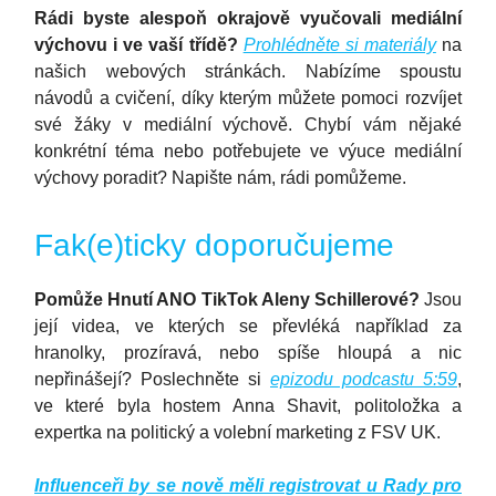
Rádi byste alespoň okrajově vyučovali mediální
výchovu i ve vaší třídě?
Prohlédněte si materiály
na
našich webových stránkách. Nabízíme spoustu
návodů a cvičení, díky kterým můžete pomoci rozvíjet
své žáky v mediální výchově. Chybí vám nějaké
konkrétní téma nebo potřebujete ve výuce mediální
výchovy poradit? Napište nám, rádi pomůžeme.
Fak(e)ticky doporučujeme
Pomůže Hnutí ANO TikTok Aleny Schillerové?
Jsou
její videa, ve kterých se převléká například za
hranolky, prozíravá, nebo spíše hloupá a nic
nepřinášejí? Poslechněte si
epizodu podcastu 5:59
,
ve které byla hostem Anna Shavit, politoložka a
expertka na politický a volební marketing z FSV UK.
Influenceři by se nově měli registrovat u Rady pro