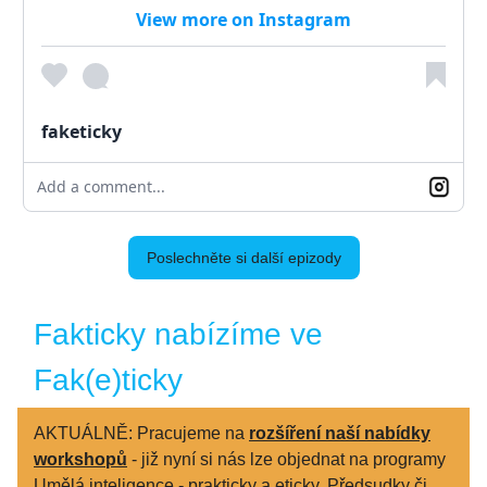
View more on Instagram
faketicky
Add a comment...
Poslechněte si další epizody
Fakticky nabízíme ve
Fak(e)ticky
AKTUÁLNĚ: Pracujeme na
rozšíření naší nabídky
workshopů
- již nyní si nás lze objednat na programy
Umělá inteligence - prakticky a eticky, Předsudky či