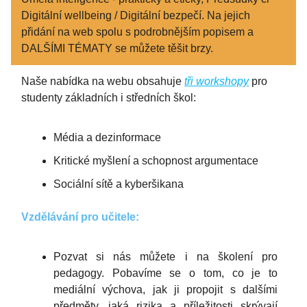
Digitální wellbeing / Digitální bezpečí. Na jejich
přidání na web spolu s podrobnějším popisem a
DALŠÍMI TÉMATY se můžete těšit brzy.
Naše nabídka na webu obsahuje
tři workshopy
pro
studenty základních i středních škol:
Média a dezinformace
Kritické myšlení a schopnost argumentace
Sociální sítě a kyberšikana
Vzdělávání pro učitele:
Pozvat si nás můžete i na školení pro
pedagogy. Pobavíme se o tom, co je to
mediální výchova, jak ji propojit s dalšími
předměty, jaká rizika a příležitosti skrývají