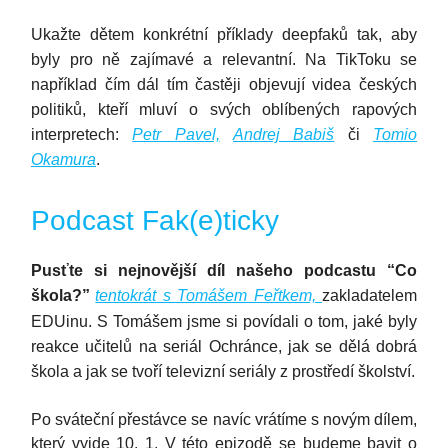
Ukažte dětem konkrétní příklady deepfaků tak, aby
byly pro ně zajímavé a relevantní. Na TikToku se
například čím dál tím častěji objevují videa českých
politiků, kteří mluví o svých oblíbených rapových
interpretech:
Petr Pavel,
Andrej Babiš
či
Tomio
Okamura
.
Podcast Fak(e)ticky
Pusťte si nejnovější díl našeho podcastu “Co
škola?”
tentokrát s Tomášem Feřtkem,
zakladatelem
EDUinu. S Tomášem jsme si povídali o tom, jaké byly
reakce učitelů na seriál Ochránce, jak se dělá dobrá
škola a jak se tvoří televizní seriály z prostředí školství.
Po sváteční přestávce se navíc vrátíme s novým dílem,
který vyjde 10. 1. V této epizodě se budeme bavit o