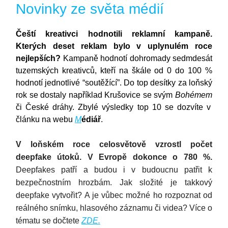
Novinky ze světa médií
Čeští kreativci hodnotili reklamní kampaně.
Kterých deset reklam bylo v uplynulém roce
nejlepších?
Kampaně hodnotí dohromady sedmdesát
tuzemských kreativců, kteří na škále od 0 do 100 %
hodnotí jednotlivé “soutěžící”. Do top desítky za loňský
rok se dostaly například Krušovice
se svým
Bohémem
či České dráhy. Zbylé výsledky top 10 se dozvíte v
článku na webu
M
édiář
.
V loňském roce celosvětově vzrostl počet
deepfake útoků. V Evropě dokonce o 780 %.
Deepfakes patří a budou i v budoucnu patřit k
bezpečnostním hrozbám. Jak složité je takkový
deepfake vytvořit? A je vůbec možné ho rozpoznat od
reálného snímku, hlasového záznamu či videa? Více o
tématu se dočtete
ZDE.