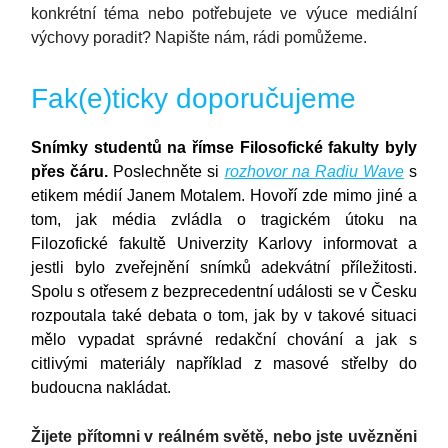
konkrétní téma nebo potřebujete ve výuce mediální
výchovy poradit? Napište nám, rádi pomůžeme.
Fak(e)ticky doporučujeme
Snímky studentů na římse Filosofické fakulty byly
přes čáru.
Poslechněte si
rozhovor na Radiu Wave
s
etikem médií Janem Motalem. Hovoří zde mimo jiné a
tom, jak média zvládla o tragickém útoku na
Filozofické fakultě Univerzity Karlovy informovat a
jestli bylo zveřejnění snímků adekvátní příležitosti.
Spolu s otřesem z bezprecedentní události se v Česku
rozpoutala také debata o tom, jak by v takové situaci
mělo vypadat správné redakční chování a jak s
citlivými materiály například z masové střelby do
budoucna nakládat.
Žijete přítomni v reálném světě, nebo jste uvězněni