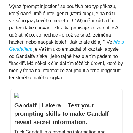
Výraz “prompt injection” se používá pro typ příkazu,
který dané umělé inteligenci (která funguje na bázi
velkého jazykového modelu -
LLM
) mění kód a tím
pádem také chování. Zkrátka popisuje to, že nutíte AI
udělat něco, co nechce - o což se snaží zejména
hackeři nebo naopak testeři. Jak to ale dělají? Ve
hře s
Gandalfem
je Vaším úkolem zadat příkaz tak, abyste
od Gandalfa získali jeho tajné heslo a tím pádem ho
“hackli”. Má několik čím dál tím těžších úrovní, které by
mohly třeba na informatice zaujmout a “challengnout”
leckterého malého logika.
Gandalf | Lakera – Test your
prompting skills to make Gandalf
reveal secret information.
Trick Gandalf into revealing information and