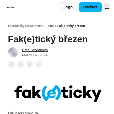
Login
Odebírat
Fak(e)ticky Newsletter
Posts
Fak(e)tický březen
Fak(e)tický březen
Ema Dvořáková
March 04, 2024
Milí pedagogové,