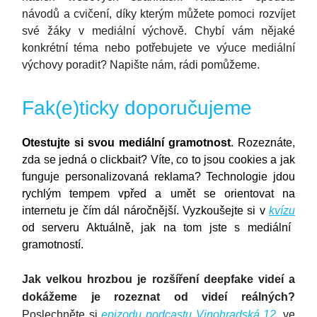
návodů a cvičení, díky kterým můžete pomoci rozvíjet
své žáky v mediální výchově. Chybí vám nějaké
konkrétní téma nebo potřebujete ve výuce mediální
výchovy poradit? Napište nám, rádi pomůžeme.
Fak(e)ticky doporučujeme
Otestujte si svou mediální gramotnost
. Rozeznáte,
zda se jedná o clickbait? Víte, co to jsou cookies a jak
funguje personalizovaná reklama? Technologie jdou
rychlým tempem vpřed a umět se orientovat na
internetu je čím dál náročnější. Vyzkoušejte si v
kvízu
od serveru Aktuálně, jak na tom jste s mediální
gramotností.
Jak velkou hrozbou je rozšíření deepfake videí a
dokážeme je rozeznat od videí reálných?
Poslechněte si
epizodu podcastu Vinohradská 12
, ve