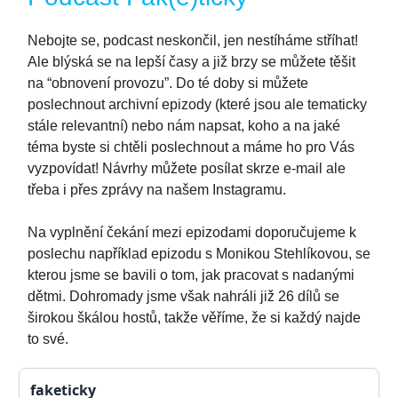
Nebojte se, podcast neskončil, jen nestíháme stříhat!
Ale blýská se na lepší časy a již brzy se můžete těšit
na “obnovení provozu”. Do té doby si můžete
poslechnout archivní epizody (které jsou ale tematicky
stále relevantní) nebo nám napsat, koho a na jaké
téma byste si chtěli poslechnout a máme ho pro Vás
vyzpovídat! Návrhy můžete posílat skrze e-mail ale
třeba i přes zprávy na našem Instagramu.
Na vyplnění čekání mezi epizodami doporučujeme k
poslechu například epizodu s Monikou Stehlíkovou, se
kterou jsme se bavili o tom, jak pracovat s nadanými
dětmi. Dohromady jsme však nahráli již 26 dílů se
širokou škálou hostů, takže věříme, že si každý najde
to své.
faketicky