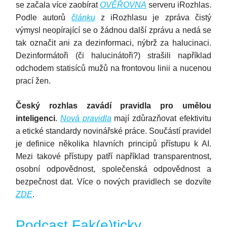
se začala více zaobírat
OVĚŘOVNA
serveru iRozhlas.
Podle autorů
článku
z iRozhlasu je zpráva čistý
výmysl neopírající se o žádnou další zprávu a nedá se
tak označit ani za dezinformaci, nýbrž za halucinaci.
Dezinformátoři (či halucinátoři?) strašili například
odchodem statisíců mužů na frontovou linii a nucenou
prací žen.
Český rozhlas zavádí pravidla pro umělou
inteligenci
.
Nová pravidla
mají zdůrazňovat efektivitu
a etické standardy novinářské práce. Součástí pravidel
je definice několika hlavních principů přístupu k AI.
Mezi takové přístupy patří například transparentnost,
osobní odpovědnost, společenská odpovědnost a
bezpečnost dat. Více o nových pravidlech se dozvíte
ZDE
.
Podcast Fak(e)ticky